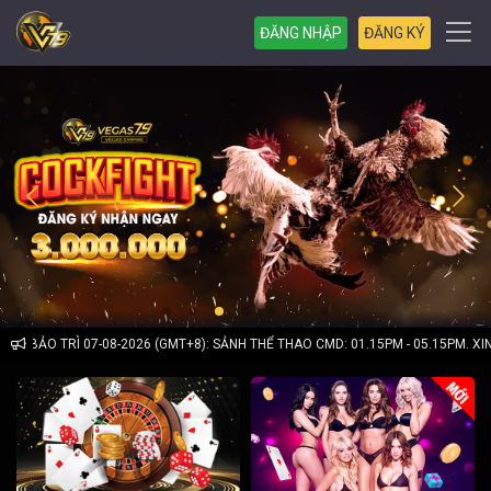
ĐĂNG NHẬP
ĐĂNG KÝ
O BẢO TRÌ 07-08-2026 (GMT+8): SẢNH THỂ THAO CMD: 01.15PM - 05.15PM. XI